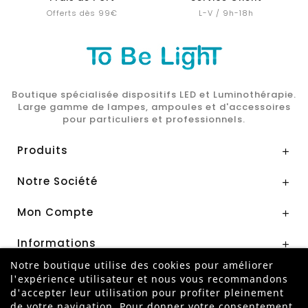
Offerts dès 99€
L-V / 9h-18h
Boutique spécialisée dispositifs LED et Luminothérapie.
Large gamme de lampes, ampoules et d'accessoires
pour particuliers et professionnels.
Produits

Notre Société

Mon Compte

Informations

Notre boutique utilise des cookies pour améliorer
l'expérience utilisateur et nous vous recommandons
Paiement Sécurisé par
d'accepter leur utilisation pour profiter pleinement
de votre navigation. Pour donner votre consentement