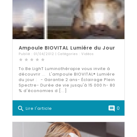
Ampoule BIOVITAL Lumiére du Jour
Publié : 01/04/2012 | Catégories :
Vidéos
star
star
star
star
star
To.Be.LighT Luminothérapie vous invite à
découvrir ... L'ampoule BIOVITAL® Lumiére
du jour : - Garantie 2 ans- Éclairage Plein
Spectre- Durée de vie jusqu'à 15 000 h- 80
% d'économies d [...]
search
comment
0
Lire l'article