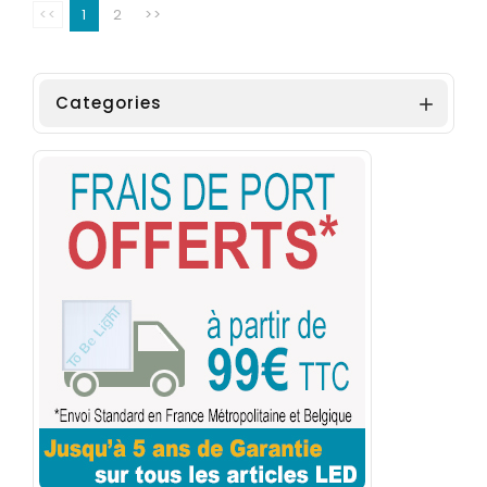
<<
1
2
>>
Categories
