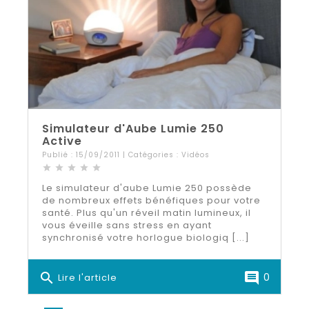
Simulateur d'Aube Lumie 250
Active
Publié : 15/09/2011 | Catégories :
Vidéos
star
star
star
star
star
Le simulateur d'aube Lumie 250 possède
de nombreux effets bénéfiques pour votre
santé. Plus qu'un réveil matin lumineux, il
vous éveille sans stress en ayant
synchronisé votre horlogue biologiq [...]
search
comment
0
Lire l'article