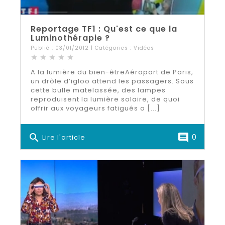
Reportage TF1 : Qu'est ce que la
Luminothérapie ?
Publié : 03/01/2012 | Catégories :
Vidéos
star
star
star
star
star
A la lumière du bien-êtreAéroport de Paris,
un drôle d’igloo attend les passagers. Sous
cette bulle matelassée, des lampes
reproduisent la lumière solaire, de quoi
offrir aux voyageurs fatigués o [...]
search
comment
0
Lire l'article