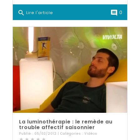
search
comment
0
Lire l'article
La luminothérapie : le remède au
trouble affectif saisonnier
Publié : 05/03/2012 | Catégories :
Vidéos
star
star
star
star
star