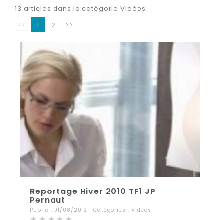
13 articles dans la catégorie Vidéos
<<
1
2
>>
Reportage Hiver 2010 TF1 JP
Pernaut
Publié : 01/08/2012 | Catégories :
Vidéos
star
star
star
star
star