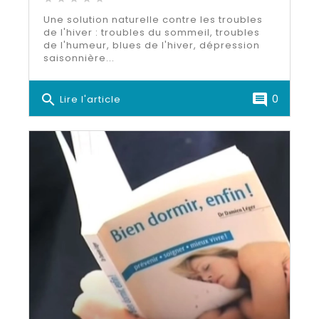
Une solution naturelle contre les troubles
de l'hiver : troubles du sommeil, troubles
de l'humeur, blues de l'hiver, dépression
saisonnière...
search
comment
0
Lire l'article