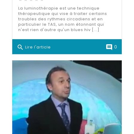
La luminothérapie est une technique
thérapeutique qui vise à traiter certains
troubles des rythmes circadiens et en
particulier le TAS, un nom étonnant qui
n'est rien d'autre qu'un blues hiv [...]
search
comment
0
Lire l'article