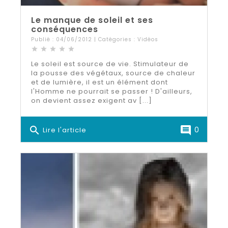
Le manque de soleil et ses
conséquences
Publié : 04/06/2012 | Catégories :
Vidéos
star
star
star
star
star
Le soleil est source de vie. Stimulateur de
la pousse des végétaux, source de chaleur
et de lumière, il est un élément dont
l'Homme ne pourrait se passer ! D'ailleurs,
on devient assez exigent av [...]
search
comment
0
Lire l'article