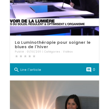
La Luminothérapie pour soigner le
blues de l'hiver
Publié : 01/10/2011 | Catégories :
Vidéos
star
star
star
star
star
search
comment
0
Lire l'article