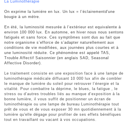
La Luminothérapie
On exprime la lumiére en lux. Un lux = l’éclairementd'une
bougie à un mètre.
En été, la luminosité mesurée à l’extérieur est equivalente à
environ 100 000 lux. En automne, en hiver nous nous sentons
fatigués et sans force. Ces symptômes sont dus au fait que
notre organisme s’efforce de s’adapter naturellement aux
conditions de vie modifiées, aux journées plus courtes et à
une luminosité réduite. Ce phénomène est appelé TAS,
Trouble Affectif Saisonnier (en anglais SAD, Seasonal
Affective Disorder).
Le traitement consiste en une exposition face à une lampe de
luminothérapie médicale diffusant 10 000 lux afin de combler
le manque de lumière du soleil pour retrouver l’énergie et la
vitalité. Pour combattre la déprime, le blues, la fatigue , le
stress ou d’autres troubles liés au manque d’exposition à la
bonne lumière, il vous suffit de positionner un écran de
luminothérapie ou une lampe de bureau Luminothérapie tout
prêt de vous et de vous exposer 30 mn quotidiennement à la
lumière qu'elle dégage pour profiter de ses effets bénéfiques
tout en travaillant ou vacant à vos occupations.