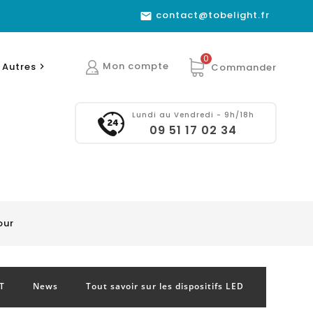
contact@tobelight.fr

0
Mon compte
Autres
Commander

Lundi au Vendredi - 9h/18h
09 51 17 02 34
our
T
News
Tout savoir sur les dispositifs LED