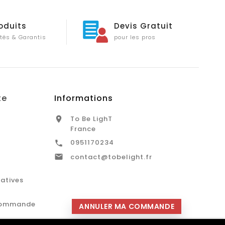
oduits
Devis Gratuit
tés & Garantis
pour les pros
te
Informations
To Be LighT

France
0951170234


contact@tobelight.fr
catives
commande
ANNULER MA COMMANDE