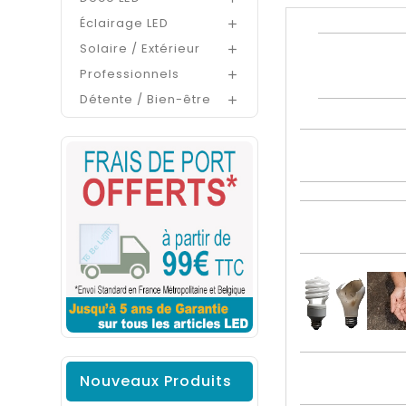
Éclairage LED

Solaire / Extérieur

Professionnels

Détente / Bien-être

Nouveaux Produits