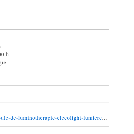
e
00 h
gie
ule-de-luminotherapie-elecolight-lumiere
...