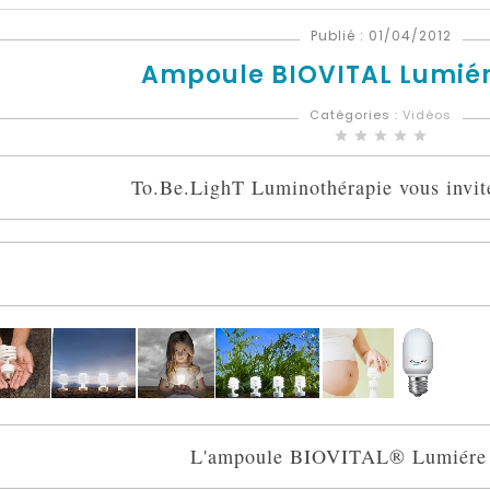
Publié : 01/04/2012
Ampoule BIOVITAL Lumiér
Catégories :
Vidéos
star
star
star
star
star
To.Be.LighT Luminothérapie vous invite
L'ampoule BIOVITAL® Lumiére d