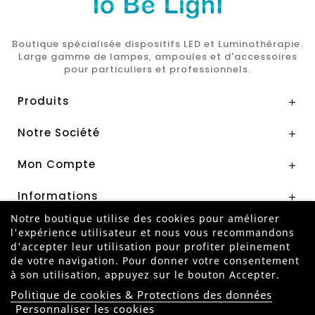
Boutique spécialisée dispositifs LED et Luminothérapie.
Large gamme de lampes, ampoules et d'accessoires
pour particuliers et professionnels.
Produits

Notre Société

Mon Compte

Informations

Notre boutique utilise des cookies pour améliorer
l'expérience utilisateur et nous vous recommandons
Paiement Sécurisé par
d'accepter leur utilisation pour profiter pleinement
de votre navigation. Pour donner votre consentement
à son utilisation, appuyez sur le bouton Accepter.
Politique de cookies & Protections des données
Personnaliser les cookies
ANNULER MA COMMANDE