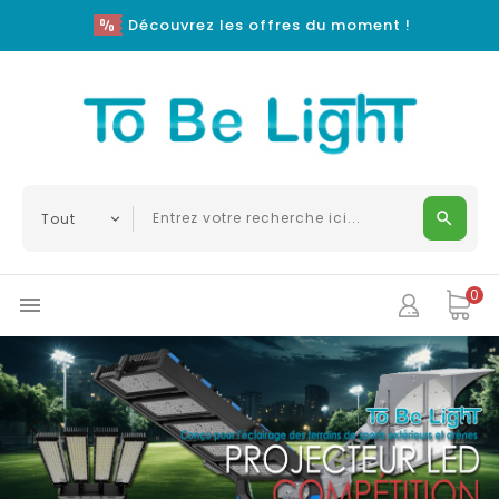
Découvrez les offres du moment !
0


