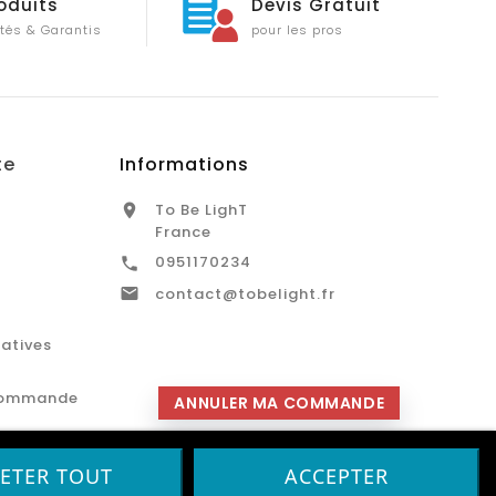
oduits
Devis Gratuit
tés & Garantis
pour les pros
te
Informations
To Be LighT

France
0951170234


contact@tobelight.fr
catives
commande
ANNULER MA COMMANDE
JETER TOUT
ACCEPTER