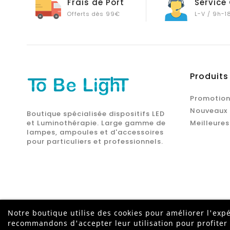
Frais de Port
Service 
Offerts dès 99€
L-V / 9h-1
Produits
Promotion
Nouveaux 
Boutique spécialisée dispositifs LED
et Luminothérapie. Large gamme de
Meilleures
lampes, ampoules et d'accessoires
pour particuliers et professionnels.
Notre boutique utilise des cookies pour améliorer l'expé
recommandons d'accepter leur utilisation pour profiter