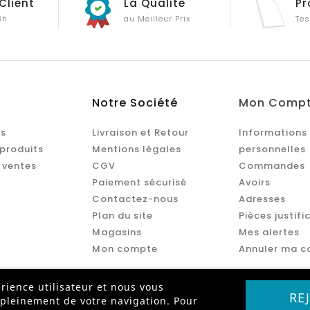
Client
La Qualité
Pr
8h
au Meilleur Prix
Tes
Notre Société
Mon Comp
s
Livraison et Retour
Informations
produits
Mentions légales
personnelles
 ventes
CGV
Commandes
Paiement sécurisé
Avoirs
Contactez-nous
Adresses
Plan du site
Pièces justifi
Magasins
Mes alertes
Mon compte
Annuler ma 
rience utilisateur et nous vous
RE
 pleinement de votre navigation. Pour