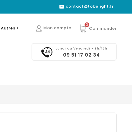
contact@tobelight.fr

0
Mon compte
Autres
Commander

Lundi au Vendredi - 9h/18h
09 51 17 02 34