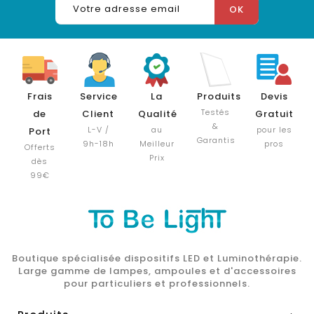
Frais
Service
La
Produits
Devis
Testés
de
Client
Qualité
Gratuit
&
L-V /
au
pour les
Port
Garantis
9h-18h
Meilleur
pros
Offerts
Prix
dès
99€
Boutique spécialisée dispositifs LED et Luminothérapie.
Large gamme de lampes, ampoules et d'accessoires
pour particuliers et professionnels.