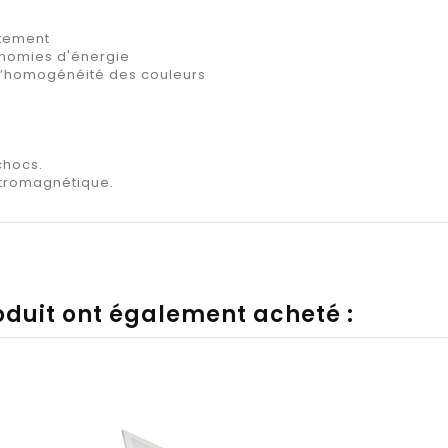
atement
onomies d'énergie
 l’homogénéité des couleurs
chocs.
tromagnétique.
roduit ont également acheté :