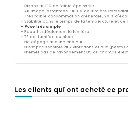
- Dispositif LED de faible épaisseur
- Allumage instantané : 100 % de lumière immédi
- Très faible consommation d’énergie, 90 % d'éc
- Stabilité dans le temps de la température et de
- Pose très simple
- Répartit idéalement la lumière
- T° de Lumière au choix
- Ne dégage aucune chaleur.
- N’est pas sensible aux vibrations et aux (petits) 
- N’émet pas de rayonnement UV ou champs élec
Les clients qui ont acheté ce p