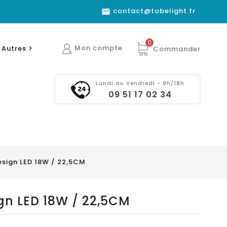
contact@tobelight.fr

0
Mon compte
Autres
Commander

Lundi au Vendredi - 9h/18h
09 51 17 02 34
esign LED 18W / 22,5CM
gn LED 18W / 22,5CM