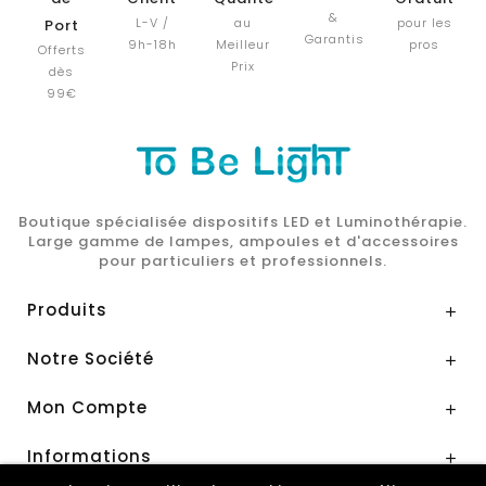
&
L-V /
au
pour les
Port
Garantis
9h-18h
Meilleur
pros
Offerts
Prix
dès
99€
Boutique spécialisée dispositifs LED et Luminothérapie.
Large gamme de lampes, ampoules et d'accessoires
pour particuliers et professionnels.
Produits

Notre Société

Mon Compte

Informations
