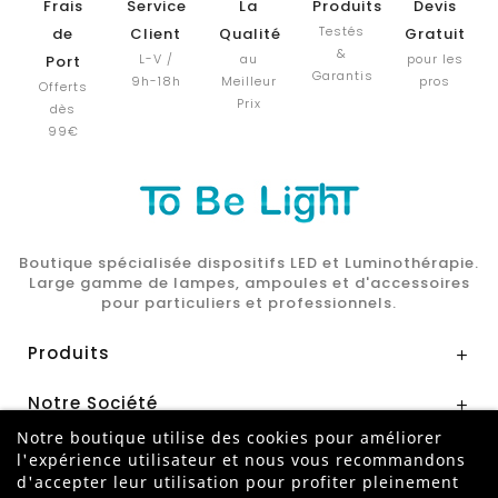
Frais
Service
La
Produits
Devis
Testés
de
Client
Qualité
Gratuit
&
L-V /
au
pour les
Port
Garantis
9h-18h
Meilleur
pros
Offerts
Prix
dès
99€
Boutique spécialisée dispositifs LED et Luminothérapie.
Large gamme de lampes, ampoules et d'accessoires
pour particuliers et professionnels.
Produits

Notre Société

Notre boutique utilise des cookies pour améliorer
Mon Compte

l'expérience utilisateur et nous vous recommandons
d'accepter leur utilisation pour profiter pleinement