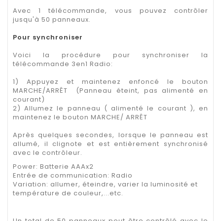
Avec 1 télécommande, vous pouvez contrôler
jusqu'à 50 panneaux.
Pour synchroniser
Voici la procédure pour synchroniser la
télécommande 3en1 Radio:
1) Appuyez et maintenez enfoncé le bouton
MARCHE/ARRÊT (Panneau éteint, pas alimenté en
courant)
2) Allumez le panneau ( alimenté le courant ), en
maintenez le bouton MARCHE/ ARRÊT
Après quelques secondes, lorsque le panneau est
allumé, il clignote et est entièrement synchronisé
avec le contrôleur.
Power:
Batterie AAAx2
Entrée de communication:
Radio
Variation:
allumer, éteindre, varier la luminosité et
température de couleur,...etc.
Un total de 50 panneaux peut être contrôlé avec le