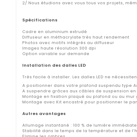
2/ Nous étudions avec vous tous vos projets, même l
Spécifications
Cadre en aluminium extrudé
Diffuseur en méthacrylate très haut rendement
Photos avec motifs intégrés au diffuseur
Images haute résolution 300 dpi
Option variable sur demande
Installation des dalles LED
Très facile à installer. Les dalles LED ne nécessite
A positionner dans votre plafond suspendu type 
A suspendre grâces aux câbles de suspension en 
Montage en fixation plaqué au plafond ou au mur 
Montage avec Kit encastré pour positionner le pa
Autres avantages
Allumage instantané : 100 % de lumière immédiat
Stabilité dans le temps de la température et de 
Elimine les ombres.