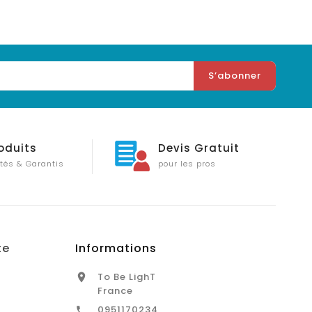
oduits
Devis Gratuit
tés & Garantis
pour les pros
te
Informations
To Be LighT

France
0951170234
