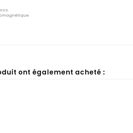
hocs.
romagnétique.
roduit ont également acheté :