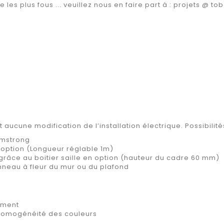
es plus fous ... veuillez nous en faire part à : projets @ tob
nt aucune modification de l’installation électrique. Possibili
Amstrong
option (Longueur réglable 1m)
grâce au boitier saille en option (hauteur du cadre 60 mm)
nneau à fleur du mur ou du plafond
ement
l’homogénéité des couleurs