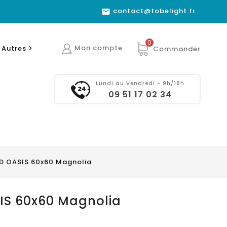
contact@tobelight.fr

0
Mon compte
Autres
Commander

Lundi au Vendredi - 9h/18h
09 51 17 02 34
ED OASIS 60x60 Magnolia
SIS 60x60 Magnolia