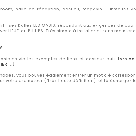
wroom, salle de réception, accueil, magasin ... installez 
hT- ses Dalles LED OASIS, répondant aux exigences de quali
iver LIFUD ou PHILIPS. Très simple à installer et sans mainten
IS
ponibles via les exemples de liens ci-dessous puis
lors d
HIER
...)
mages, vous pouvez également entrer un mot clé correspon
 votre ordinateur ( Très haute définition) et téléchargez le 