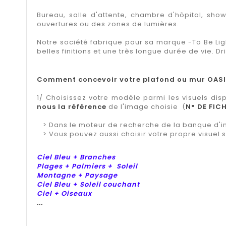
Bureau, salle d'attente, chambre d'hôpital, sho
ouvertures ou des zones de lumières.
Notre société fabrique pour sa marque -To Be Lig
belles finitions et une très longue durée de vie. Dr
Comment concevoir votre plafond ou mur OAS
1/ Choisissez votre modèle parmi les visuels dis
nous la référence
de l'image choisie (
N° DE FIC
> Dans le moteur de recherche de la banque d'i
> Vous pouvez aussi choisir votre propre visuel sur
Ciel Bleu + Branches
Plages + Palmiers + Soleil
Montagne + Paysage
Ciel Bleu + Soleil couchant
Ciel + Oiseaux
...