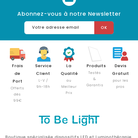
Abonnez-vous à notre Newsletter
Frais
Service
La
Produits
Devis
Testés
de
Client
Qualité
Gratuit
&
L-V /
au
pour les
Port
Garantis
9h-18h
Meilleur
pros
Offerts
Prix
dès
99€
Boutique spécialisée dispositifs LED et Luminothérapie.