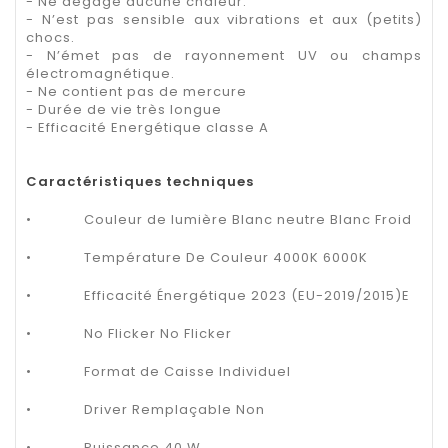
- Ne dégage aucune chaleur.
- N’est pas sensible aux vibrations et aux (petits)
chocs.
- N’émet pas de rayonnement UV ou champs
électromagnétique.
- Ne contient pas de mercure
- Durée de vie très longue
- Efficacité Energétique classe A
Caractéristiques techniques
•
Couleur de lumière Blanc neutre Blanc Froid
•
Température De Couleur 4000K 6000K
•
Efficacité Énergétique 2023 (EU-2019/2015)E
•
No Flicker No Flicker
•
Format de Caisse Individuel
•
Driver Remplaçable Non
•
Puissance 40 W