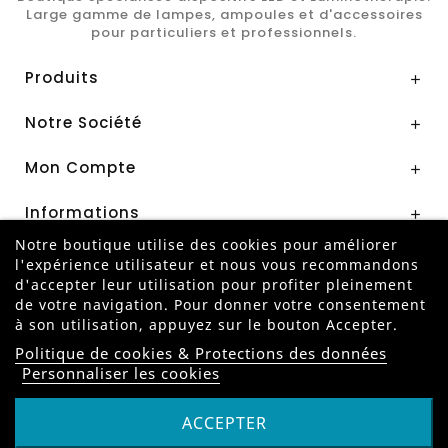
Large gamme de lampes, ampoules et d'accessoires
pour particuliers et professionnels.
Produits

Notre Société

Mon Compte

Informations

Notre boutique utilise des cookies pour améliorer
l'expérience utilisateur et nous vous recommandons
Paiement Sécurisé par
d'accepter leur utilisation pour profiter pleinement
de votre navigation. Pour donner votre consentement
à son utilisation, appuyez sur le bouton Accepter.
Politique de cookies & Protections des données
Personnaliser les cookies
ANNULER MA COMMANDE
ACCEPTER