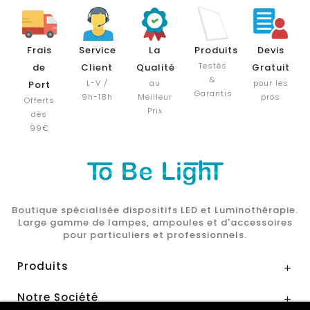
Frais
Service
La
Produits
Devis
Testés
de
Client
Qualité
Gratuit
&
L-V /
au
pour les
Port
Garantis
9h-18h
Meilleur
pros
Offerts
Prix
dès
99€
Boutique spécialisée dispositifs LED et Luminothérapie.
Large gamme de lampes, ampoules et d'accessoires
pour particuliers et professionnels.
Produits

Notre Société
