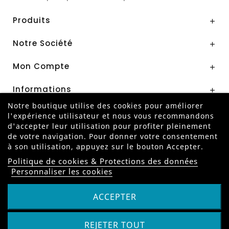
Produits

Notre Société

Mon Compte

Informations

Notre boutique utilise des cookies pour améliorer
l'expérience utilisateur et nous vous recommandons
Paiement Sécurisé par
d'accepter leur utilisation pour profiter pleinement
de votre navigation. Pour donner votre consentement
à son utilisation, appuyez sur le bouton Accepter.
Politique de cookies & Protections des données
Personnaliser les cookies
ANNULER MA COMMANDE
ACCEPTER
© 2026 - Tobelight
|
Création et Référencement by
Digital-Adgency.com
REJETER TOUT