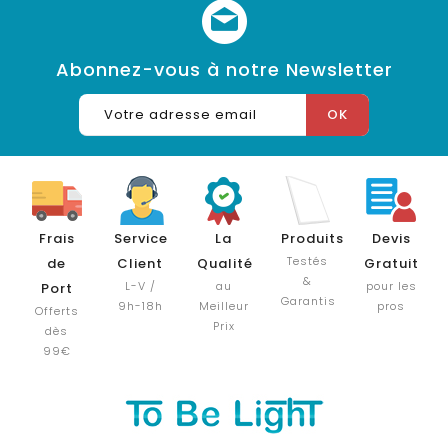
Abonnez-vous à notre Newsletter
Frais
Service
La
Produits
Devis
Testés
de
Client
Qualité
Gratuit
&
L-V /
au
pour les
Port
Garantis
9h-18h
Meilleur
pros
Offerts
Prix
dès
99€