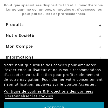
Boutique spécialisée dispositifs LED et Luminothérapie.
Large gamme de lampes, ampoules et d'accessoires
pour particuliers et professionnels.
Produits

Notre Société

Mon Compte

Informations

Notre boutique utilise des cookies pour améliorer
l'expérience utilisateur et nous vous recommandons
Paiement Sécurisé par
d'accepter leur utilisation pour profiter pleinement
de votre navigation. Pour donner votre consentement
à son utilisation, appuyez sur le bouton Accepter.
Politique de cookies & Protections des données
Personnaliser les cookies
ANNULER MA COMMANDE