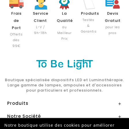
Frais
Service
La
Produits
Devis
Testés
de
Client
Qualité
Gratuit
&
L-V /
au
pour les
Port
Garantis
9h-18h
Meilleur
pros
Offerts
Prix
dès
99€
Boutique spécialisée dispositifs LED et Luminothérapie.
Large gamme de lampes, ampoules et d'accessoires
pour particuliers et professionnels.
Produits

Notre Société

Notre boutique utilise des cookies pour améliorer