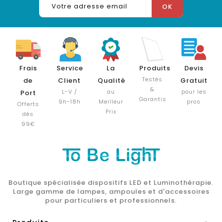
Frais
Service
La
Produits
Devis
Testés
de
Client
Qualité
Gratuit
&
L-V /
au
pour les
Port
Garantis
9h-18h
Meilleur
pros
Offerts
Prix
dès
99€
Boutique spécialisée dispositifs LED et Luminothérapie.
Large gamme de lampes, ampoules et d'accessoires
pour particuliers et professionnels.