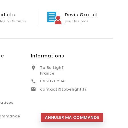
oduits
Devis Gratuit
tés & Garantis
pour les pros
te
Informations
To Be LighT

France
0951170234


contact@tobelight.fr
catives
commande
ANNULER MA COMMANDE