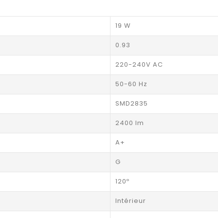
19 W
0.93
220-240V AC
50-60 Hz
SMD2835
2400 lm
A+
G
120º
Intérieur