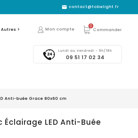
contact@tobelight.fr

0
Mon compte
Autres
Commander

Lundi au Vendredi - 9h/18h
09 51 17 02 34
LED Anti-buée Grace 80x60 cm
ec Éclairage LED Anti-Buée