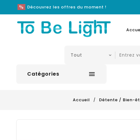
Découvrez les offres du moment !
Accue
Catégories

Accueil
Détente / Bien-êt