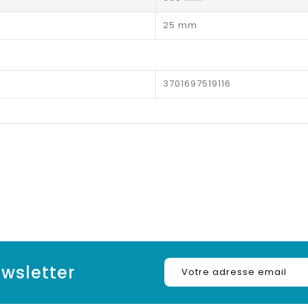
25 mm
3701697519116
wsletter