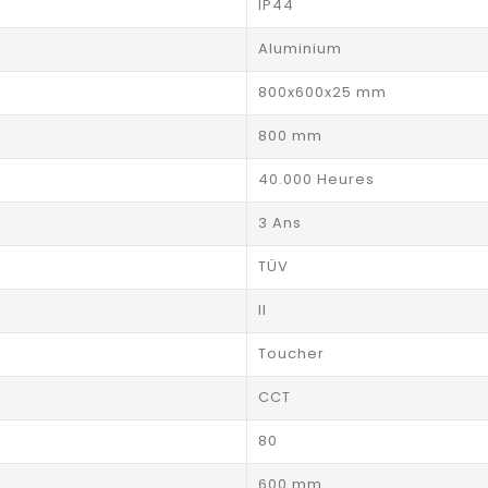
IP44
Aluminium
800x600x25 mm
800 mm
40.000 Heures
3 Ans
TÜV
II
Toucher
CCT
80
600 mm