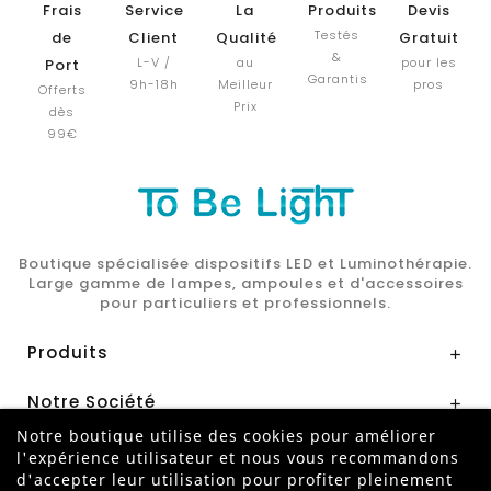
Frais
Service
La
Produits
Devis
Testés
de
Client
Qualité
Gratuit
&
L-V /
au
pour les
Port
Garantis
9h-18h
Meilleur
pros
Offerts
Prix
dès
99€
Boutique spécialisée dispositifs LED et Luminothérapie.
Large gamme de lampes, ampoules et d'accessoires
pour particuliers et professionnels.
Produits

Notre Société

Notre boutique utilise des cookies pour améliorer
Mon Compte

l'expérience utilisateur et nous vous recommandons
d'accepter leur utilisation pour profiter pleinement