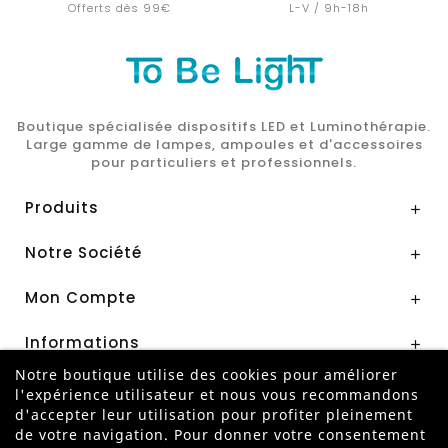
Offerts dès 99€
L-V / 9h-18h
Boutique spécialisée dispositifs LED et Luminothérapie.
Large gamme de lampes, ampoules et d'accessoires
pour particuliers et professionnels.
Produits

Notre Société

Mon Compte

Informations

Notre boutique utilise des cookies pour améliorer
l'expérience utilisateur et nous vous recommandons
Paiement Sécurisé par
d'accepter leur utilisation pour profiter pleinement
de votre navigation. Pour donner votre consentement