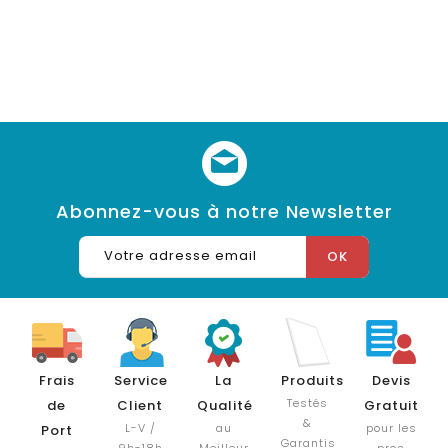
Abonnez-vous à notre Newsletter
Frais
Service
La
Produits
Devis
Testés
de
Client
Qualité
Gratuit
&
L-V /
au
pour les
Port
Garantis
9h-18h
Meilleur
pros