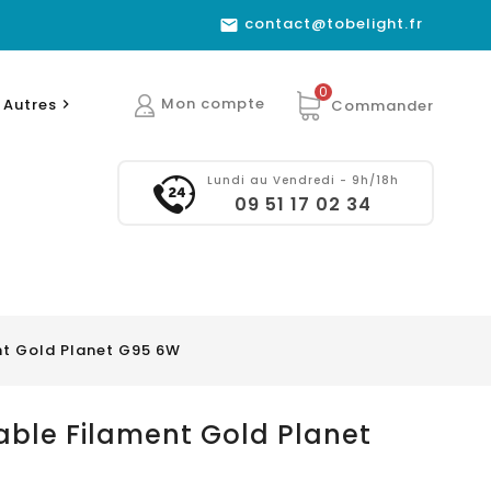
contact@tobelight.fr

0
Mon compte
Autres
Commander

Lundi au Vendredi - 9h/18h
09 51 17 02 34
t Gold Planet G95 6W
ble Filament Gold Planet