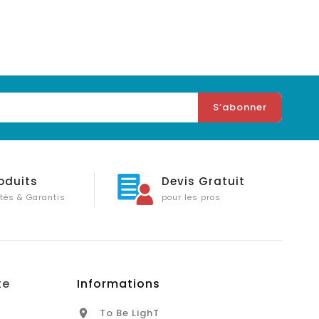
oduits
Devis Gratuit
tés & Garantis
pour les pros
te
Informations
To Be LighT
