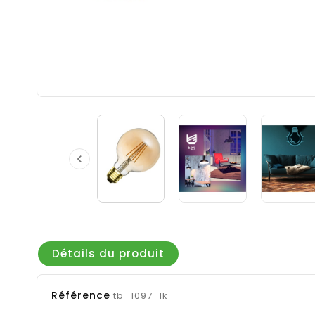

Détails du produit
Référence
tb_1097_lk