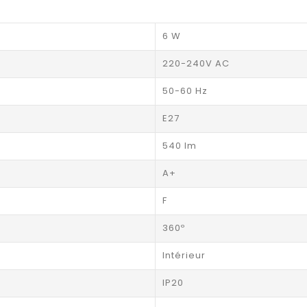
6 W
220-240V AC
50-60 Hz
E27
540 lm
A+
F
360º
Intérieur
IP20