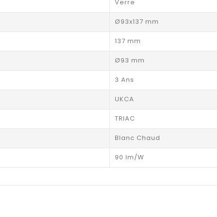
Verre
Ø93x137 mm
137 mm
Ø93 mm
3 Ans
UKCA
TRIAC
Blanc Chaud
90 lm/W