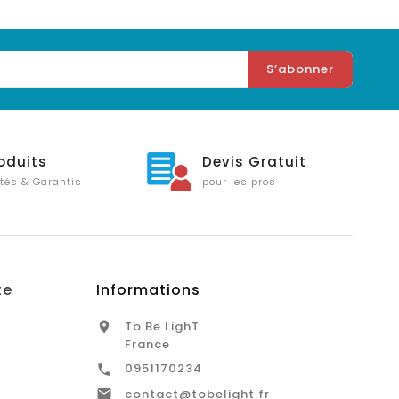
oduits
Devis Gratuit
tés & Garantis
pour les pros
te
Informations
To Be LighT

France
0951170234


contact@tobelight.fr