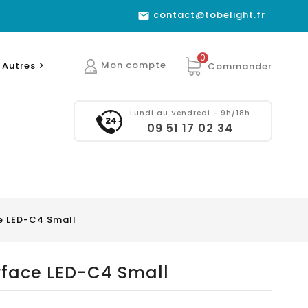
contact@tobelight.fr

0
Mon compte
Autres
Commander

Lundi au Vendredi - 9h/18h
09 51 17 02 34
e LED-C4 Small
rface LED-C4 Small