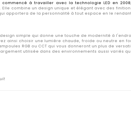
t a commencé à travailler avec la technologie LED en 20
. Elle combine un design unique et élégant avec des finiti
i apportera de la personnalité à tout espace en le rendant
 design simple qui donne une touche de modernité à l'endro
vez ainsi choisir une lumière chaude, froide ou neutre en f
ampoules RGB ou CCT qui vous donneront un plus de versatilit
largement utilisée dans des environnements aussi variés qu
uit