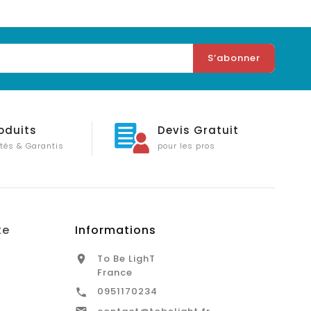
oduits
Devis Gratuit
tés & Garantis
pour les pros
te
Informations
To Be LighT

France
0951170234

