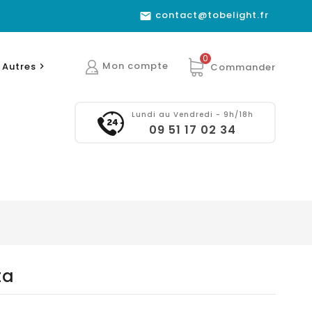
contact@tobelight.fr

0
Mon compte
Autres
Commander

Lundi au Vendredi - 9h/18h
09 51 17 02 34
ta