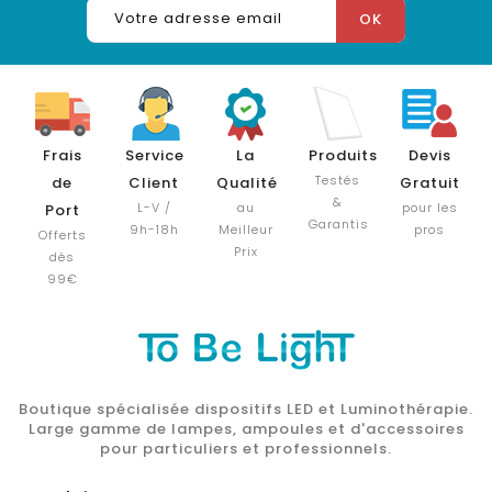
Frais
Service
La
Produits
Devis
Testés
de
Client
Qualité
Gratuit
&
L-V /
au
pour les
Port
Garantis
9h-18h
Meilleur
pros
Offerts
Prix
dès
99€
Boutique spécialisée dispositifs LED et Luminothérapie.
Large gamme de lampes, ampoules et d'accessoires
pour particuliers et professionnels.