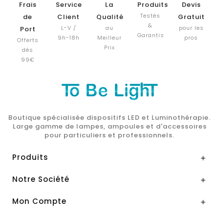
Frais
Service
La
Produits
Devis
Testés
de
Client
Qualité
Gratuit
&
L-V /
au
pour les
Port
Garantis
9h-18h
Meilleur
pros
Offerts
Prix
dès
99€
Boutique spécialisée dispositifs LED et Luminothérapie.
Large gamme de lampes, ampoules et d'accessoires
pour particuliers et professionnels.
Produits

Notre Société

Mon Compte
