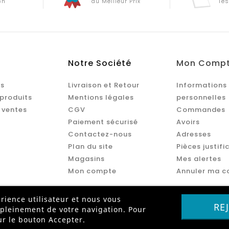
8h
au Meilleur Prix
Tes
Notre Société
Mon Comp
s
Livraison et Retour
Informations
produits
Mentions légales
personnelles
 ventes
CGV
Commandes
Paiement sécurisé
Avoirs
Contactez-nous
Adresses
Plan du site
Pièces justifi
Magasins
Mes alertes
Mon compte
Annuler ma 
rience utilisateur et nous vous
RE
 pleinement de votre navigation. Pour
Paiement Sécurisé par
ur le bouton Accepter.