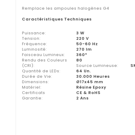
Remplace les ampoules halogènes G4
Caractéristiques Techniques
Puissance:
3 W
Tension:
220 V
Fréquence:
50-60 Hz
Luminosité:
270 lm
Faisceau Lumineux:
360º
Rendu des Couleurs
80
(CRI):
Source Lumineuse:
S
Quantité de LEDs:
64 Un.
Durée de Vie:
30.000 Heures
Dimensions:
Ø17x45 mm
Matériel:
Résine Epoxy
Certificats
CE & RoHS
Garantie:
2 Ans