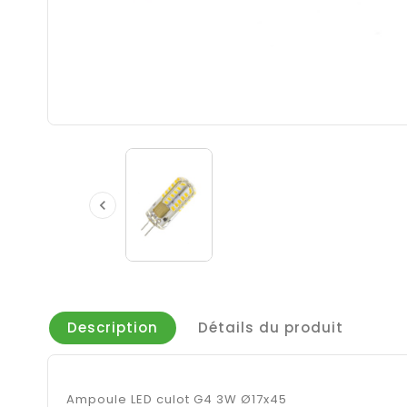

Description
Détails du produit
Ampoule LED culot G4 3W Ø17x45