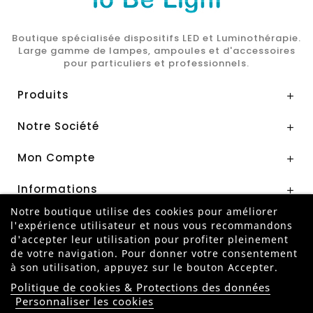
Boutique spécialisée dispositifs LED et Luminothérapie.
Large gamme de lampes, ampoules et d'accessoires
pour particuliers et professionnels.
Produits

Notre Société

Mon Compte

Informations

Notre boutique utilise des cookies pour améliorer
l'expérience utilisateur et nous vous recommandons
Paiement Sécurisé par
d'accepter leur utilisation pour profiter pleinement
de votre navigation. Pour donner votre consentement
à son utilisation, appuyez sur le bouton Accepter.
Politique de cookies & Protections des données
Personnaliser les cookies
ANNULER MA COMMANDE