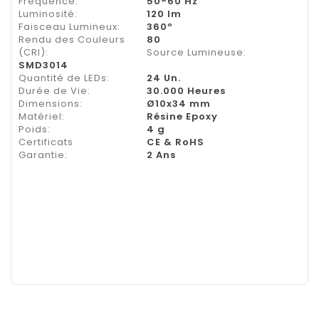
Fréquence:
50-60 Hz
Luminosité:
120 lm
Faisceau Lumineux:
360º
Rendu des Couleurs
80
(CRI):
Source Lumineuse:
SMD3014
Quantité de LEDs:
24 Un.
Durée de Vie:
30.000 Heures
Dimensions:
Ø10x34 mm
Matériel:
Résine Epoxy
Poids:
4 g
Certificats
CE & RoHS
Garantie:
2 Ans