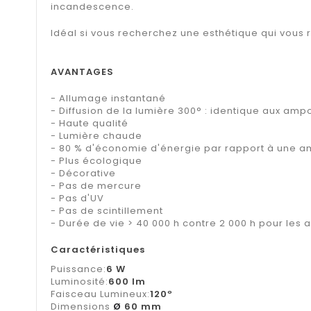
incandescence.
Idéal si vous recherchez une esthétique qui vous 
AVANTAGES
- Allumage instantané
- Diffusion de la lumière 300° : identique aux a
- Haute qualité
- Lumière chaude
- 80 % d'économie d'énergie par rapport à une a
- Plus écologique
- Décorative
- Pas de mercure
- Pas d'UV
- Pas de scintillement
- Durée de vie > 40 000 h contre 2 000 h pour le
Caractéristiques
Puissance:
6 W
Luminosité:
600 lm
Faisceau Lumineux:
120º
Dimensions
Ø
60 mm