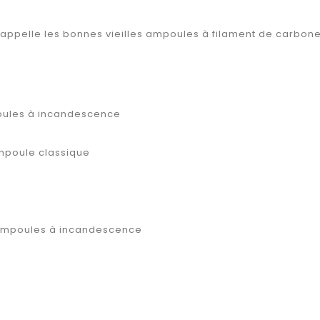
rappelle les bonnes vieilles ampoules à filament de carbon
mpoules à incandescence
mpoule classique
s ampoules à incandescence