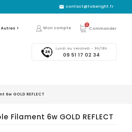
contact@tobelight.fr

0
Mon compte
Autres
Commander

Lundi au Vendredi - 9h/18h
09 51 17 02 34
ent 6w GOLD REFLECT
ble Filament 6w GOLD REFLECT