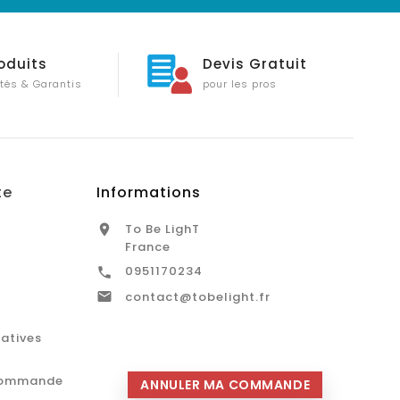
oduits
Devis Gratuit
tés & Garantis
pour les pros
te
Informations
To Be LighT

France
0951170234


contact@tobelight.fr
catives
commande
ANNULER MA COMMANDE