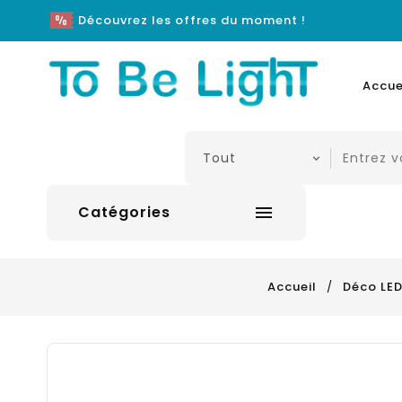
Découvrez les offres du moment !
Accue
Catégories

Accueil
Déco LE